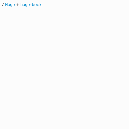
髭。/
Hugo
+
hugo-book