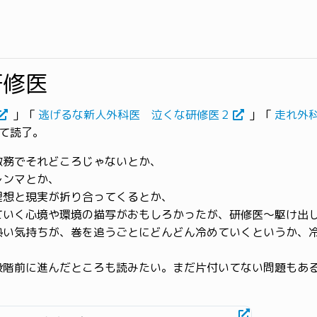
研修医
」「
逃げるな新人外科医 泣くな研修医２
」「
走れ外
て読了。
激務でそれどころじゃないとか、
レンマとか、
理想と現実が折り合ってくるとか、
ていく心境や環境の描写がおもしろかったが、研修医〜駆け出
熱い気持ちが、巻を追うごとにどんどん冷めていくというか、
段階前に進んだところも読みたい。まだ片付いてない問題もあ