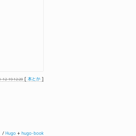
[
本とか
]
1-12-19 12:20
髭。/
Hugo
+
hugo-book