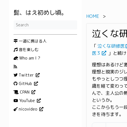
髭、はえ初めし頃。
HOME
泣くな
一道に携はる人
「
泣くな研修医
音を楽しむ
医３
」と続け
Who am I ?
理想はあるけど
理想と現実のジ
Twitter
もやっとしつつ
GitHub
歳を経て変わっ
CPAN
んで、主人公の
というか。
YouTube
ここからもう一
nicovideo
きを待ちます。