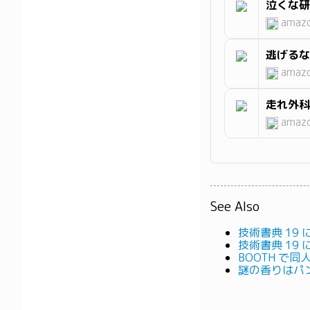
泣くな研
amazo
逃げるな
amazo
走れ外科
amazo
See Also
技術書典 19
技術書典 19
BOOTH で同
謎の香りはパ