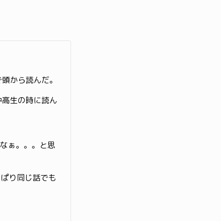
で頭から読んだ。
中高生の時に読ん
。
なぁ。。。と思
っぱり同じ話でも