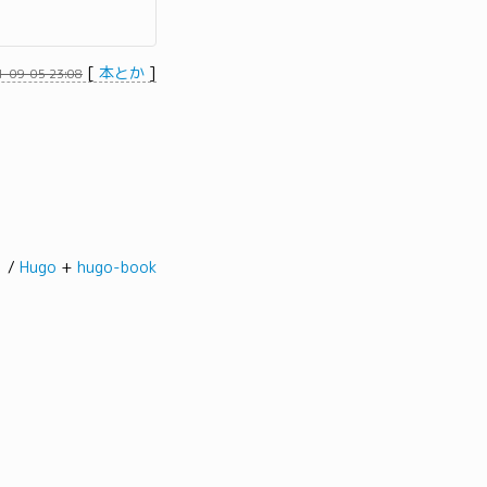
[
本とか
]
1-09-05 23:08
髭。/
Hugo
+
hugo-book