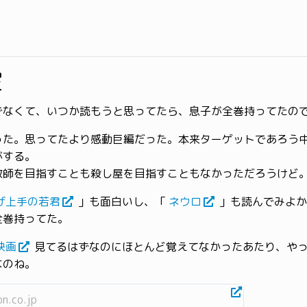
室
でなくて、いつか読もうと思ってたら、息子が全巻持ってたの
った。思ってたより感動巨編だった。本来ターゲットであろう
がする。
教師を目指すことも殺し屋を目指すこともなかっただろうけど
げ上手の若君
」も面白いし、「
ネウロ
」も読んでみよか
全巻持ってた。
映画
見てるはずなのにほとんど覚えてなかったあたり、や
なのね。
n.co.jp