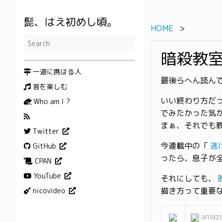
髭、はえ初めし頃。
HOME
暗殺教
一道に携はる人
最後らへん読ん
音を楽しむ
いい終わり方だ
Who am I ?
でみたかった気
まぁ、それでも
Twitter
今連載中の「
逃
GitHub
ったら、息子が
CPAN
YouTube
それにしても、
描き方って重要
nicovideo
amazo