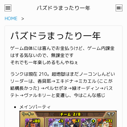
パズドラまったり一年
HOME
パズドラまったり一年
ゲーム自体には喜んでお金払うけど、ゲーム内課金
はする気ないので、無課金です
それでも一年楽しめるもんやねぇ
ランクは現在 210。超地獄はまだノーコンしんどい
リーダーは、香具耶→エキドナ→ミカエル (ここが
結構長かった) →ペルセポネ→緑オーディン→バス
テト→ヴァルキリーと変遷し、今はこんな感じ
メインパーティ