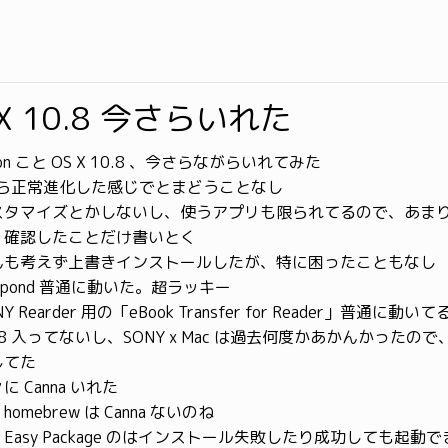
S X 10.8 今さらいれた
 Lion こと OS X 10.8 、今さらながらいれてみた
 から正常進化した感じでとまどうことなし
スタマイズとかしないし、使うアプリも限られてるので、あま
、確認したことだけ書いとく
んも考えず上書きインストールしたが、特に困ったこともなし
lypond 普通に動いた。超ラッキー
NY Rearder 用の「eBook Transfer for Reader」普通に動い
.8 入ってないし、SONY x Mac は過去何度かあかんかったの
してた
に Canna いれた
homebrew は Canna ないのね
Easy Package のはインストール失敗したり成功しても起動