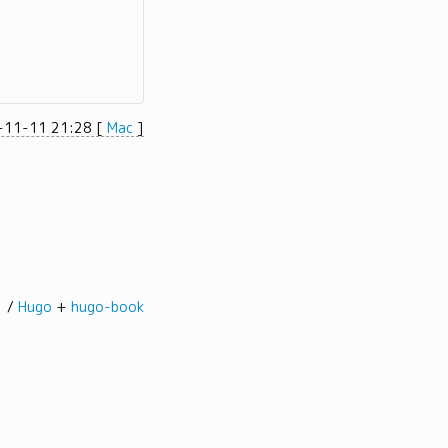
-11-11 21:28
[
Mac
]
髭。/
Hugo
+
hugo-book