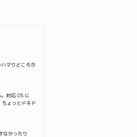
りハマりどころが
てる。対応 OS に
で、ちょっとドキド
できなかったり