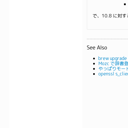
で、10.8 に対
See Also
brew upgr
Mozc で辞
やっぱりモー
openssl s_c