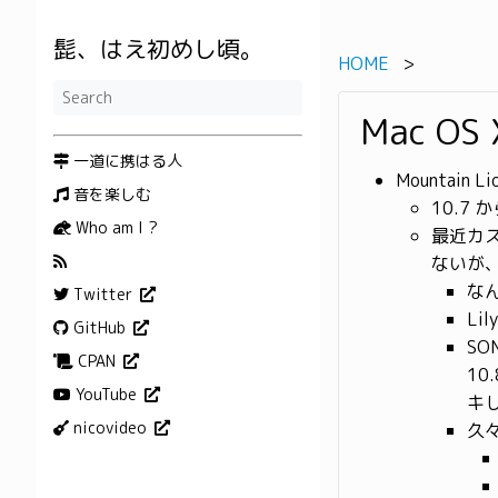
髭、はえ初めし頃。
HOME
Mac O
一道に携はる人
Mountain
音を楽しむ
10.7
Who am I ?
最近カ
ないが
な
Twitter
Li
GitHub
SO
CPAN
10
YouTube
キ
nicovideo
久々