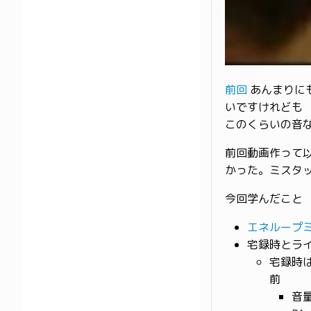
前回
あんまりに
いですけれども
このくらいの音
前回動画作って以
かった。ミスタ
今回学んだこと
エネループ
宅録時とラ
宅録時
前
音