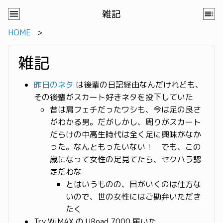
雑記
HOME
雑記
昨日のネタ
は後輩の日記経由なんだけれども、
その後輩がスカート好きネタを投下していた
昔は肩フェチだったワシも、今は足の良さ
がわかる男。だがしかし、周りがスカート
だらけの中高生時代は全く足に興味がなか
った。なんともったいない！ でも、この
歳になって女性の足見てたら、セクハラ認
定だわな
とはいうものの、目がいくのは仕方な
いので、世の女性にはご勘弁いただき
たく
Try WiMAX の URoad 7000 届いた