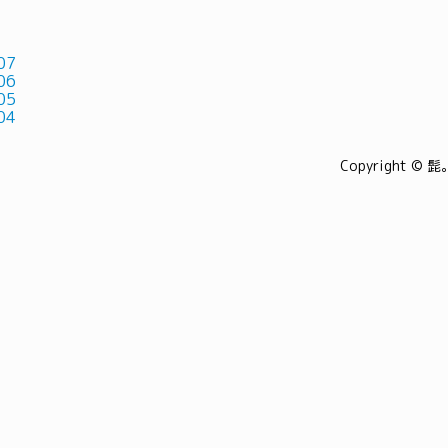
07
06
05
04
Copyright © 