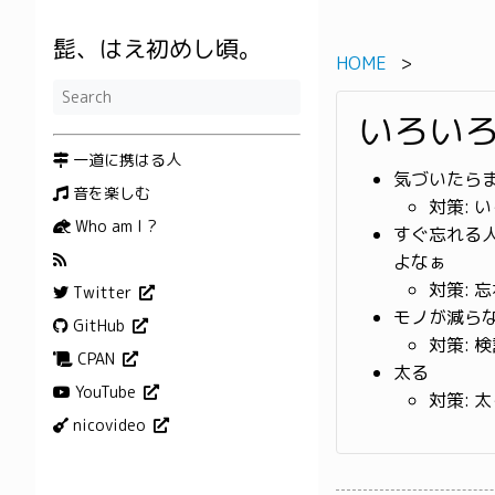
髭、はえ初めし頃。
HOME
いろい
一道に携はる人
気づいたら
音を楽しむ
対策: 
Who am I ?
すぐ忘れる
よなぁ
対策: 
Twitter
モノが減ら
GitHub
対策: 
CPAN
太る
YouTube
対策: 
nicovideo