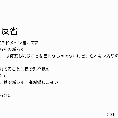
ろ反省
またドメイン増えてた
いらんの減らす
人には何度も同じことを言わなしゃあないけど、忘れない周り
忘れてること前提で別作戦を
ない
検討せず減らす。名残惜しまない
太らない
2010