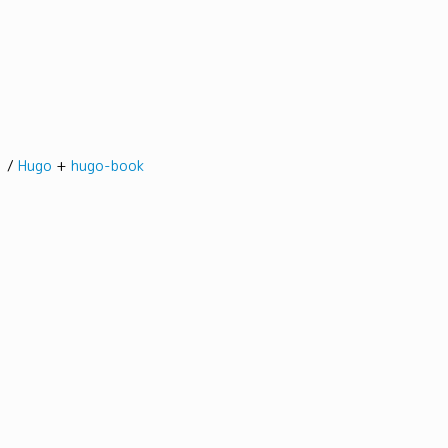
髭。/
Hugo
+
hugo-book