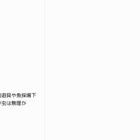
的遊具や魚採場下
甲虫は無理か