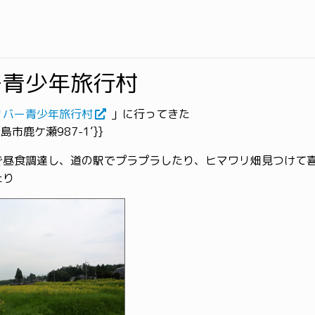
ー青少年旅行村
リバー青少年旅行村
」に行ってきた
高島市鹿ケ瀬987-1’}}
で昼食調達し、道の駅でプラプラしたり、ヒマワリ畑見つけて
たり