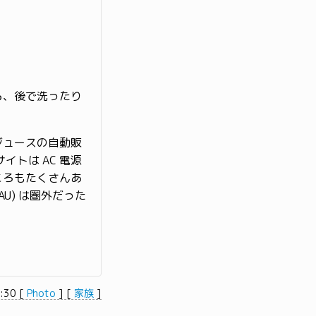
ら、後で洗ったり
ジュースの自動販
イトは AC 電源
ころもたくさんあ
U) は圏外だった
1:30
[
Photo
]
[
家族
]