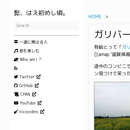
髭、はえ初めし頃。
HOME
ガリバ
一道に携はる人
有給とって「
ガ
音を楽しむ
{{amap ‘滋賀県
Who am I ?
途中のコンビニ
ン見つけて笑っ
Twitter
GitHub
CPAN
YouTube
nicovideo