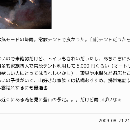
本気モードの降雨。常設テントで良かった。自前テントだった
ないので未確認だけど、トイレもきれいだったし、あちこちに
金も家族四人で常設テント利用して 5,000 円くらい（オートサ
源欲しい人にとってはうれしいかも）。遊具や水場など遊ぶと
いの子供がいて、山好きな家族には結構おすすめ。携帯電話 (A
ら雲隠れするにも最適也
ら近くにある滝を見に登山の予定。。。だけど雨っぽいなぁ
2009-08-21 2