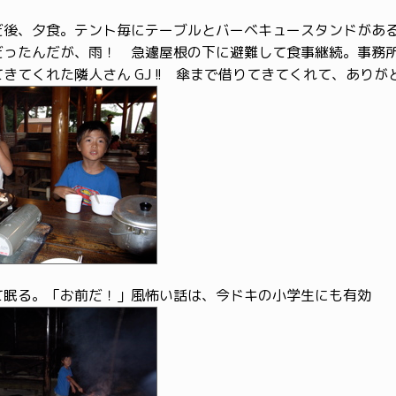
だ後、夕食。テント毎にテーブルとバーベキュースタンドがあ
だったんだが、雨！ 急遽屋根の下に避難して食事継続。事務
きてくれた隣人さん GJ !! 傘まで借りてきてくれて、あり
て眠る。「お前だ！」風怖い話は、今ドキの小学生にも有効