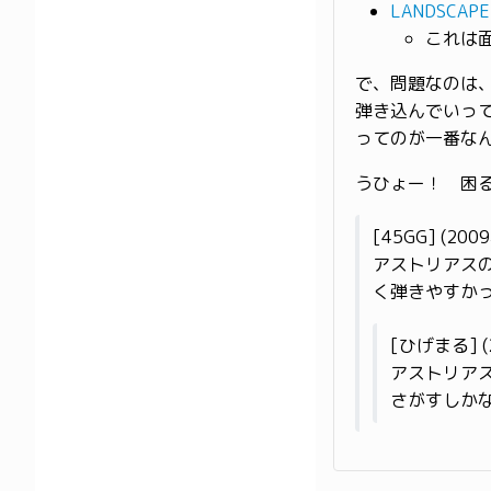
LANDSCAPE
これは
で、問題なのは、
弾き込んでいっ
ってのが一番な
うひょー！ 困
[45GG] (20
アストリアス
く弾きやすか
[ひげまる] (
アストリア
さがすしか