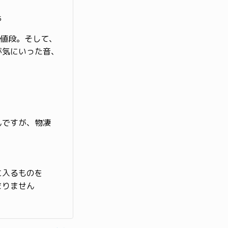
ぁ
く値段。そして、
が気にいった音、
んですが、物凄
に入るものを
まりません