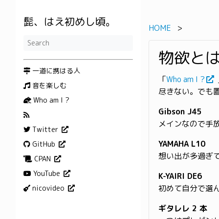
髭、はえ初めし頃。
HOME
物欲と
一道に携はる人
「
Who am I ?
音を楽しむ
尽きない。でも
Who am I ?
Gibson J45
メインなので手
Twitter
YAMAHA L10
GitHub
想い出が多過ぎ
CPAN
YouTube
K-YAIRI DE6
初めて自分で選
nicovideo
ギタレレ 2 本