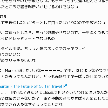
トでもらったので手放せない。もう一つも子供達が遊んでいる
したところで置き場所がかせげるわけではない
0TR
れても後悔しないギターとして買ったばかりなので手放さない
で、次買うとしたら、もう台数増やせないので、一生弾くつも
ようにドレッドノートでないもの
スタイル用途。ちょっと幅広ネックでカッタウェイ
振りがいいな
プのブリッヂがいいな
「Morris S92 がいいなーーーーー。でも、同じようなやつ
」とか思ってたんだけど、どうも面妖なギターばっか目につい
uitar - The Future of Guitar Travel
。。TINY BOY みたいに自転車で担いでいくわけにはいかん
車では最強じゃないか？ 車で移動の時もかさばらんにこした
試奏できる店がなさそうってことだな