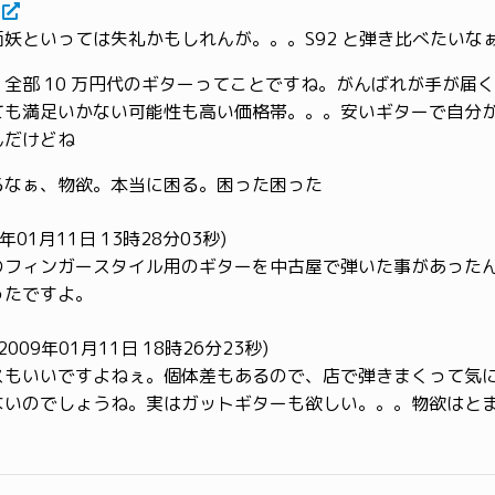
面妖といっては失礼かもしれんが。。。S92 と弾き比べたいな
全部 10 万円代のギターってことですね。がんばれが手が届
ても満足いかない可能性も高い価格帯。。。安いギターで自分
んだけどね
るなぁ、物欲。本当に困る。困った困った
09年01月11日 13時28分03秒)
のフィンガースタイル用のギターを中古屋で弾いた事があった
ったですよ。
2009年01月11日 18時26分23秒)
スもいいですよねぇ。個体差もあるので、店で弾きまくって気
ないのでしょうね。実はガットギターも欲しい。。。物欲はと