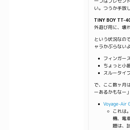
一つはプレゼン
い。つうか手放
TINY BOY TT-4
外遊び用に、壊
という状況なの
ャラかぶらない
フィンガー
ちょっと小
スルータイ
で、ここ数ヶ月は
ーあるかもなー
Voyage-Air G
これは。
機、電
題は、