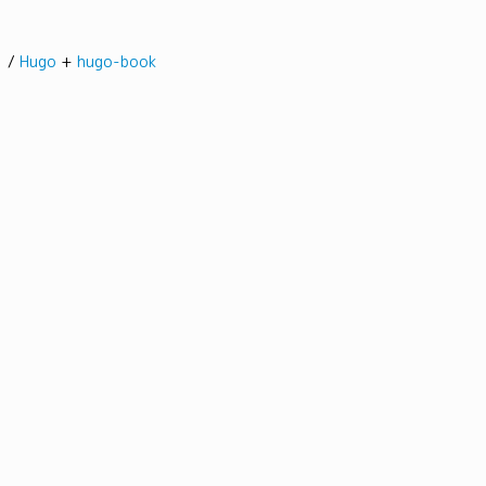
髭。/
Hugo
+
hugo-book