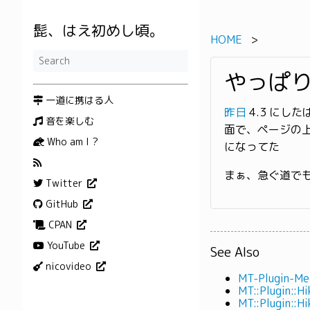
髭、はえ初めし頃。
HOME
やっぱり 
一道に携はる人
昨日
4.3 にし
音を楽しむ
面で、ページの
Who am I ?
になってた
まぁ、急ぐ道で
Twitter
GitHub
CPAN
YouTube
See Also
nicovideo
MT-Plugin-
MT::Plugin:
MT::Plugin: