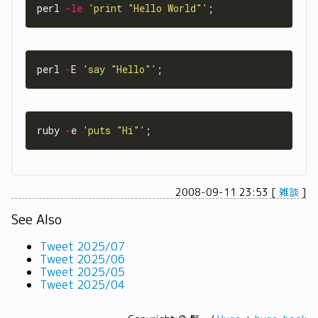
perl 
-
le
'print "Hello World"'
perl 
-
E 
'say "Hello"'
ruby 
-
e 
'puts "Hi"'
2008-09-11 23:53
[
雑談
]
See Also
Tweet 2025/07
Tweet 2025/06
Tweet 2025/05
Tweet 2025/04