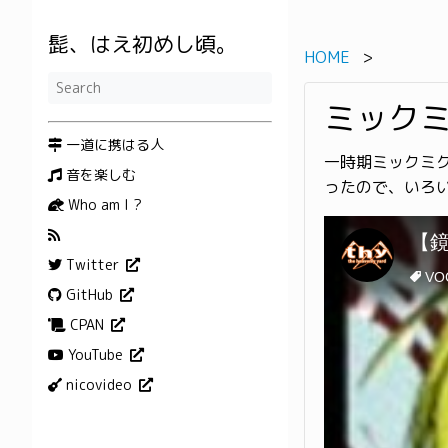
髭、はえ初めし頃。
HOME
ミック
一道に携はる人
一時期ミックミク
音を楽しむ
ったので、いろ
Who am I ?
Twitter
GitHub
CPAN
YouTube
nicovideo