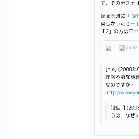
て、その分スナ
ほぼ同時に「
G
楽しかったでー」
「2」の方は田
amazo
[t.o] (200
理解不能な話
なのですが…
http://www.y
[髭。] (20
うは、なぜに