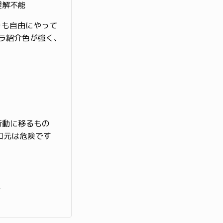
理解不能
りも自由にやって
メラ紹介色が強く、
行動に移るもの
口元は危険です
ぇ