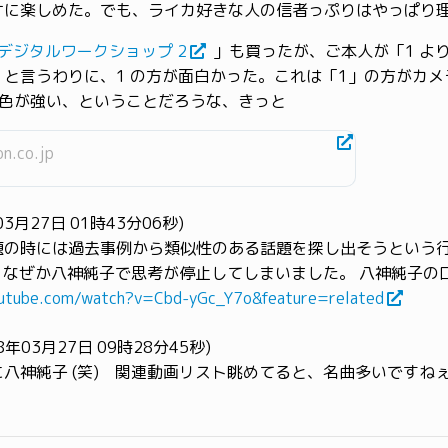
オに楽しめた。でも、ライカ好きな人の信者っぷりはやっぱり
Rデジタルワークショップ 2
」も買ったが、ご本人が「1 よ
と言うわりに、1 の方が面白かった。これは「1」の方がカ
中色が強い、ということだろうな、きっと
n.co.jp
8年03月27日 01時43分06秒)
題の時には過去事例から類似性のある話題を探し出そうという
 なぜか八神純子で思考が停止してしまいました。 八神純子の
outube.com/watch?v=Cbd-yGc_Y7o&feature=related
08年03月27日 09時28分45秒)
八神純子 (笑) 関連動画リスト眺めてると、名曲多いですね