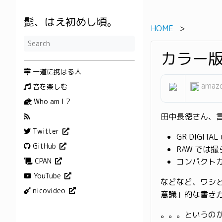
髭、はえ初めし頃。
HOME
カラー
一道に携はる人
amazo
音を楽しむ
Who am I ?
田中長徳さん、
Twitter
GR DIGI
GitHub
RAW では
CPAN
コンパクト
YouTube
などなど、ワシ
nicovideo
意識」的な書き
。。。というの