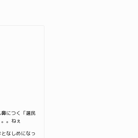
も鼻につく「選民
。。。ねぇ
おとなしめになっ