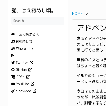
髭、はえ初めし頃。
HOME
アドベ
一道に携はる人
家族でアドベンチ
音を楽しむ
のにはちょうど
Who am I ?
園に行くと思う
無料のバスとい
Twitter
はちょっと覗く
GitHub
イルカのショー
CPAN
ーペットみたい
YouTube
今日はそのまま
nicovideo
ったが、旅館到
が、到着するな