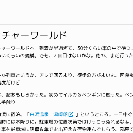
ンチャーワールド
ャーワールドへ。到着が早過ぎて、30分くらい車の中で待つ。
いいくらいの規模。でも、2 回目はないかな。他の、まだ行っ
うか列車というか、アレで回るより、徒歩の方がよいよ。肉食
程度だけど
は、超おもしろかった。初めてイルカ＆ペンギンに触った。ペ
な手触り
白浜に宿泊。「
白浜温泉 湯崎館
」というところ。一日中ぐ
着時には本降りに。駐車場の位置次第ではけっこうぬれるなぁ
り車を駐車場に誘導＆傘でお出迎え＆荷物運んでもらう。部屋