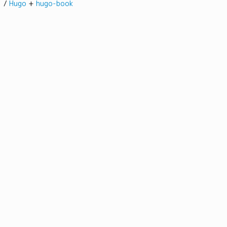
髭。/
Hugo
+
hugo-book