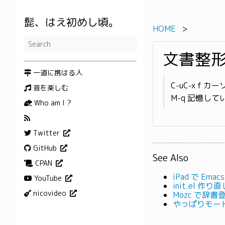
髭、はえ初めし頃。
HOME
文書整
一道に携はる人
C-uC-x f
音を楽しむ
M-q 記憶し
Who am I ?
Twitter
GitHub
See Also
CPAN
iPad で Emac
YouTube
init.el 作り直
nicovideo
Mozc で辞
やっぱりモー