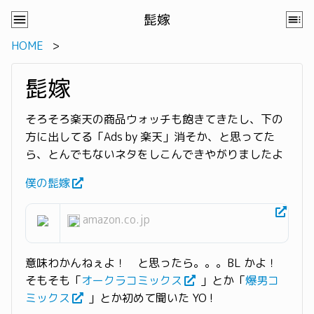
髭嫁
HOME
髭嫁
そろそろ楽天の商品ウォッチも飽きてきたし、下の
方に出してる「Ads by 楽天」消そか、と思ってた
ら、とんでもないネタをしこんできやがりましたよ
僕の髭嫁
amazon.co.jp
意味わかんねぇよ！ と思ったら。。。BL かよ！
そもそも「
オークラコミックス
」とか「
爆男コ
ミックス
」とか初めて聞いた YO !