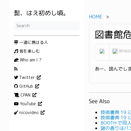
髭、はえ初めし頃。
HOME
図書館
一道に携はる人
amazo
音を楽しむ
Who am I ?
あー、読んでし
Twitter
GitHub
CPAN
See Also
YouTube
技術書典 19
nicovideo
技術書典 19
BOOTH で同
謎の香りはパ