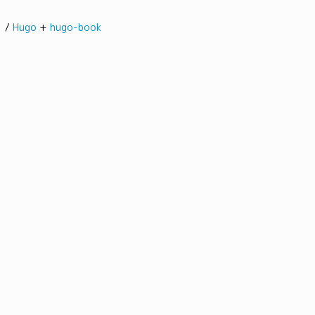
髭。/
Hugo
+
hugo-book