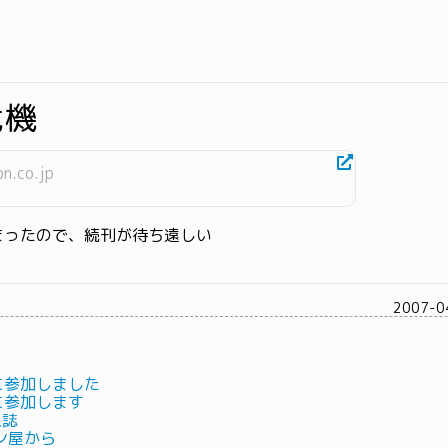
危機
n.co.jp
まったので、続刊が待ち遠しい
2007-0
 に参加しました
 に参加します
人誌
ン屋から