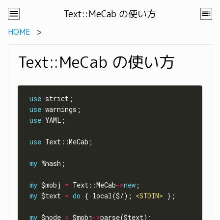
Text::MeCab の使い方
HOME
Text::MeCab の使い方
use
use
use
use
my
my
 $mobj 
=
 Text::MeCab
->
new
my
 $text 
=
do
 { local($/); 
<STDIN>
my
 $node 
=
 $mobj
->