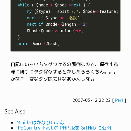
while
 ( $node 
=
 $node
->
next
my
 ($type) 
=
 split 
/,/
, $node
->
next
if
 $type 
ne
'名詞'
next
if
 $node
->
length 
<
2
     $hash{$node
->
surface}
++
print
 Dump 
\
日記にいちいちタグつけるの面倒なので、保存する
際に勝手にタグ保存するとかしたららくちん。。。
かな？ 変なタグ除去せなあかんしなぁ
2007-03-12 22:22
[
Perl
]
See Also
Minilla はかなりいいな
IP::Country::Fast の PHP 版を GitHub に公開