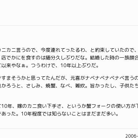
カニカニ言うので、今度連れてったるわ、と約束していたので
。店でかにを食すのは随分久しぶりだな。結婚した時の一族顔
て以来やなぁ。つうわけで、10年以上ぶりだ。
ですまそうかと思ってたんだが、元喜がナベナベナベナベ言う
良かろうと、さしみ、焼蟹、なべ、雑炊。旨かったし、子供た
。
て10年、嫁のカニ食い下手さ、というか蟹フォークの使い方が
であった。10年程度では知らないことはまだまだ多い。
2006