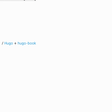
髭。/
Hugo
+
hugo-book