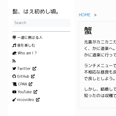
髭、はえ初めし頃。
HOME
蟹
一道に携はる人
元喜がカニカニ
音を楽しむ
く、かに道楽へ
Who am I ?
かに道楽に行っ
ランチメニュー
Twitter
不相応な昼食も
GitHub
で良しとしよう
CPAN
しかし、結婚し
YouTube
知ったのは収穫
nicovideo