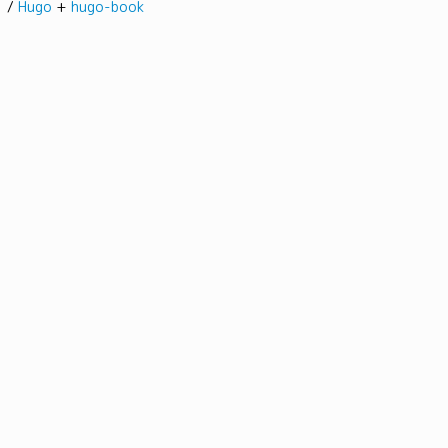
髭。/
Hugo
+
hugo-book