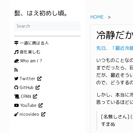
髭、はえ初めし頃。
HOME
冷静だ
一道に携はる人
先日、「最近冷
音を楽しむ
いつものことな
Who am I ?
までだったら、
だが、最近そう
Twitter
ので、どうする
GitHub
しかし、本当に
CPAN
思っているほど
YouTube
nicovideo
[名無しさん] (
すまぬ