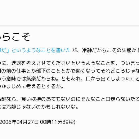
からこそ
静だ」というようなことを書いた
が、冷静だからこその失態か
のに、進退を考えさせてくださいというようなことを、つい言
目の前の仕事とか部下のこととかで熱くなってそれどころじゃ
いう意味では気楽だからね。ともあれ、口から出てしまったこ
のかまじめに考えるとするか。
冷静なら、食い扶持のあてもないのにそんなこと口走らないだ
には冷静じゃないのかもしれないな。
2006年04月27日 00時11分39秒)