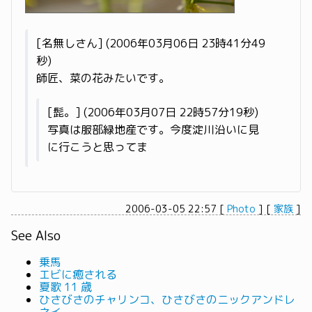
[名無しさん] (2006年03月06日 23時41分49
秒)
師匠、菜の花みたいです。
[髭。] (2006年03月07日 22時57分19秒)
写真は服部緑地産です。今度淀川沿いに見
に行こうと思ってま
2006-03-05 22:57
[
Photo
]
[
家族
]
See Also
乗馬
エビに癒される
夏歌 11 歳
ひさびさのチャリンコ、ひさびさのニックアンドレ