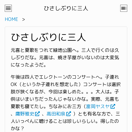
ひさしぶりに三人
HOME
ひさしぶりに三人
元喜と夏歌をつれて緑地公園へ。三人で行くのは久
しぶりだな。元喜は、焼き芋屋がいないのは大変気
になったようだ。
午後は四人でエレクトーンのコンサートへ。子連れ
OK（というか子連れを想定した）コンサートは選択
肢が狭くなるが、今回は楽しめた。。。大人は。子
供はいまいちだったんじゃないかな。実際、元喜も
夏歌も寝てたし。ちなみにお三方（
富岡ヤスヤ
、
鷹野雅史
、
高田和泉
）とも有名な方で、三
人いっぺんに聴けることは珍しいらしい。得したの
かな？