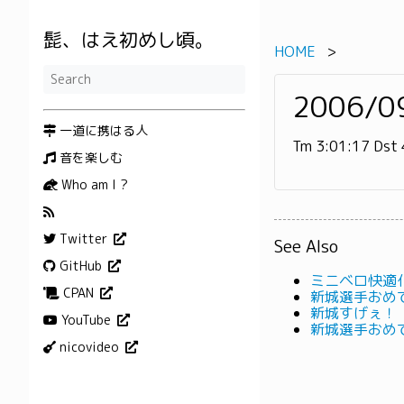
髭、はえ初めし頃。
HOME
2006/
一道に携はる人
Tm 3:01:17 Dst 
音を楽しむ
Who am I ?
Twitter
See Also
GitHub
ミニベロ快適
CPAN
新城選手おめ
新城すげぇ！
YouTube
新城選手おめ
nicovideo