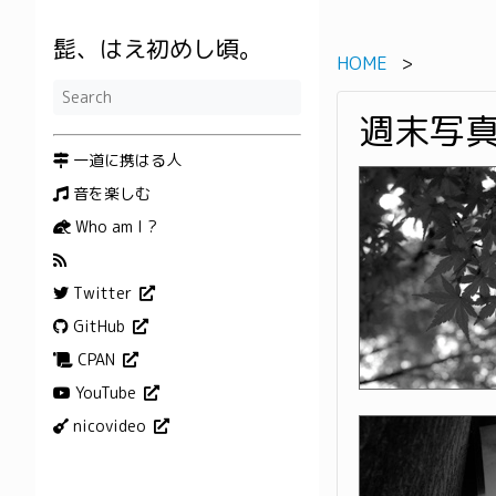
髭、はえ初めし頃。
HOME
週末写
一道に携はる人
音を楽しむ
Who am I ?
Twitter
GitHub
CPAN
YouTube
nicovideo