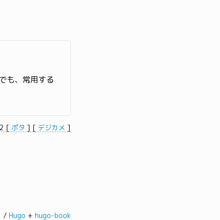
でも、常用する
42
[
ポタ
]
[
デジカメ
]
髭。/
Hugo
+
hugo-book