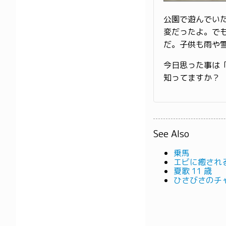
公園で遊んでい
変だったよ。で
だ。子供も雨や
今日思った事は
知ってますか？
See Also
乗馬
エビに癒され
夏歌 11 歳
ひさびさのチ