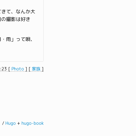
てきて、なんか大
日の撮影は好き
陽・雨」って唄、
0:23
[
Photo
]
[
家族
]
髭。/
Hugo
+
hugo-book