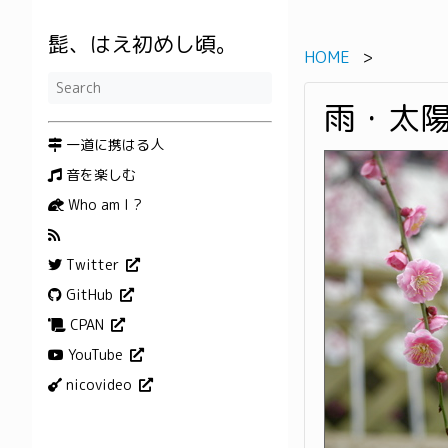
髭、はえ初めし頃。
HOME
雨・太
一道に携はる人
音を楽しむ
Who am I ?
Twitter
GitHub
CPAN
YouTube
nicovideo