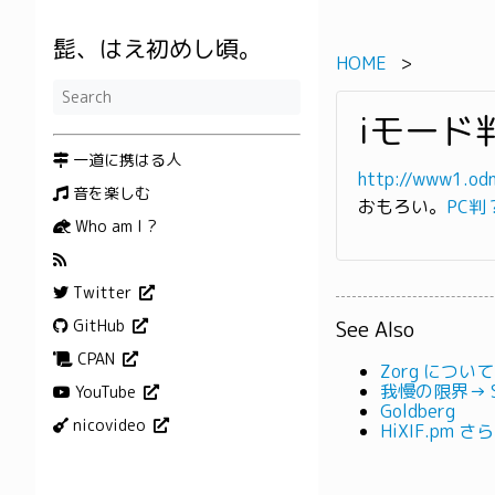
髭、はえ初めし頃。
HOME
iモード
一道に携はる人
http://www1.odn
音を楽しむ
おもろい。
PC判
Who am I ?
Twitter
See Also
GitHub
CPAN
Zorg につ
我慢の限界→ St
YouTube
Goldberg
nicovideo
HiXIF.pm 