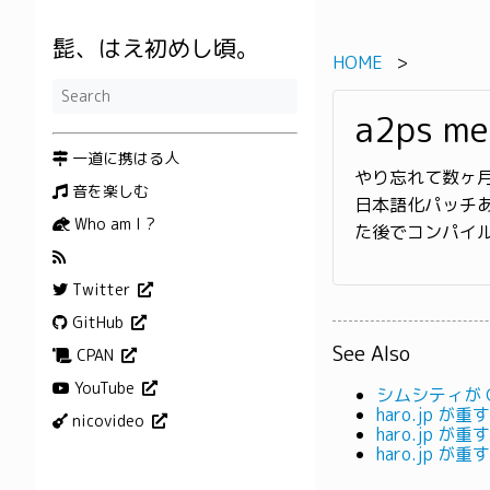
髭、はえ初めし頃。
HOME
a2ps m
一道に携はる人
やり忘れて数ヶ
音を楽しむ
日本語化パッチあて
Who am I ?
た後でコンパイ
Twitter
GitHub
See Also
CPAN
YouTube
シムシティが G
haro.jp が
nicovideo
haro.jp が
haro.jp が