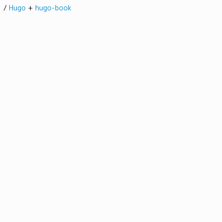
髭。/
Hugo
+
hugo-book