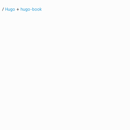
髭。/
Hugo
+
hugo-book