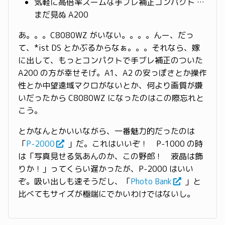
気軽に高倍率ズームな手ブレ補正コンパクト …
まだ見ぬ A200
あ。。。C8080WZ がいない。。。。んー、だっ
て、*ist DS とかぶるからなぁ。。。それなら、嫁
に出して、もっとコンパクトで手ブレ補正のついた
A200 の方が幸せそげ。A1、A2 の安っぽさとか操作
性とか中望遠域マクロがないとか、何より画質が嫌
いだったから C8080WZ になったのはこの際忘れと
こう。
とかなんとかいいながら、一番魅力的だったのは
「
P-2000
」だ。これはいいぞ！ P-1000 の時
は「写真見せる気あんのか、この野郎！ 液晶は飾
りか！」ってくらい遅かったが、P-2000 はいい
ぞ。吸い出しも速そうだし、「
Photo Bank
」と
比べてもサイズが極端にでかいわけではないし。