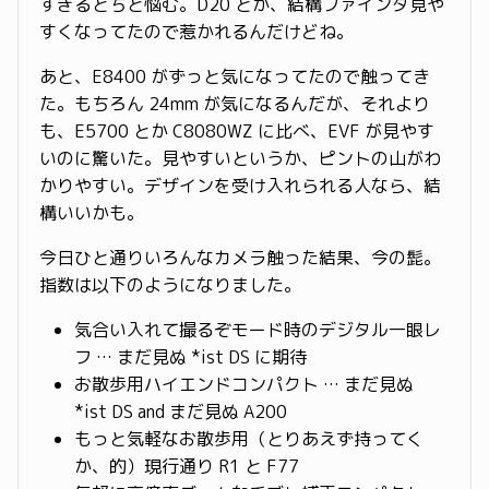
すぎるとちと悩む。D20 とか、結構ファインダ見や
すくなってたので惹かれるんだけどね。
あと、E8400 がずっと気になってたので触ってき
た。もちろん 24mm が気になるんだが、それより
も、E5700 とか C8080WZ に比べ、EVF が見やす
いのに驚いた。見やすいというか、ピントの山がわ
かりやすい。デザインを受け入れられる人なら、結
構いいかも。
今日ひと通りいろんなカメラ触った結果、今の髭。
指数は以下のようになりました。
気合い入れて撮るぞモード時のデジタル一眼レ
フ … まだ見ぬ *ist DS に期待
お散歩用ハイエンドコンパクト … まだ見ぬ
*ist DS and まだ見ぬ A200
もっと気軽なお散歩用（とりあえず持ってく
か、的）現行通り R1 と F77