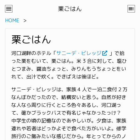
栗ごはん
HOME
栗ごはん
河口湖畔のホテル「
サニーデ・ビレッジ
」で拾
った栗をむいて、栗ごはん。米 3 合に対して、塩ひ
とつまみ、醤油ちょっと、みりんもうちょっとをい
れて、出汁で炊く。できばえは後ほど。
サニーデ・ビレッジは、家族 4 人で一泊二食付 2 万
なんぼかだったので、結構安いと思う。自然が好き
な人なら周りに行くところ色々あるし、河口湖っ
て、確かブラックバスで有名じゃなかったっけ？
中学生の頃の記憶なのであやしいが。夕食は、家族
連れや若者はどっかよそで食べた方がいいよ。修学
旅行のご飯みたいな感じだから。年とってからのノ