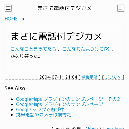
まさに電話付デジカメ
HOME
まさに電話付デジカメ
こんなこと言うてたら
、
こんなもん見つけて
、
かなり笑った。
2004-07-11 21:04
[
携帯電話
]
[
デジカメ
]
See Also
GoogleMaps プラグインのサンプルページ・その2
GoogleMaps プラグインのサンプルページ
Google マップで遊び中
携帯電話のカメラは優秀だ
Copyright © 髭。/
Hugo
+
hugo-book