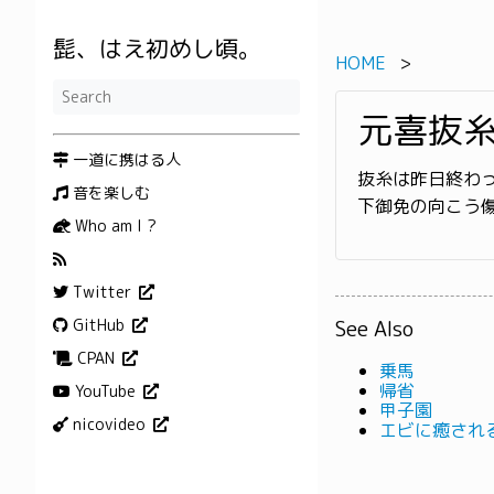
髭、はえ初めし頃。
HOME
元喜抜
一道に携はる人
抜糸は昨日終わ
音を楽しむ
下御免の向こう
Who am I ?
Twitter
See Also
GitHub
CPAN
乗馬
帰省
YouTube
甲子園
nicovideo
エビに癒され