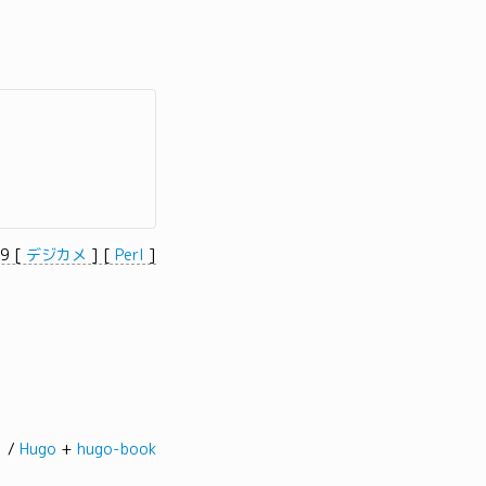
19
[
デジカメ
]
[
Perl
]
髭。/
Hugo
+
hugo-book