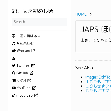
髭、はえ初めし頃。
HOME
JAPS 
一道に携はる人
まぁ、そりゃそ
音を楽しむ
Who am I ?
Twitter
See Also
GitHub
Image::ExifTo
CPAN
「こりもせず
こりもせずフ
YouTube
こりもせずフ
nicovideo