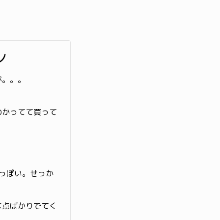
ン
が。。。
わかってて買って
けっぽい。せっか
な点ばかりでてく