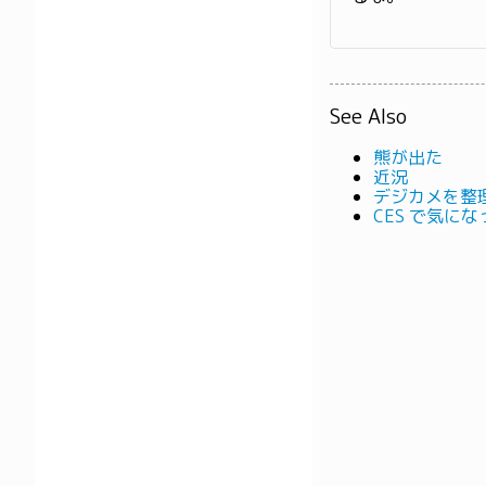
See Also
熊が出た
近況
デジカメを整
CES で気にな