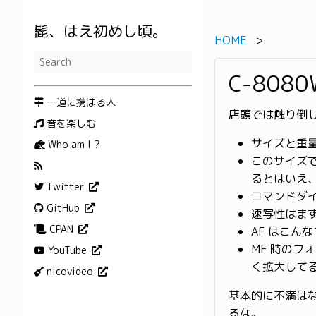
髭、はえ初めし頃。
HOME
C-80
一道に携はる人
店頭では触り倒
音を楽しむ
サイズと重量
Who am I ?
このサイズ
るとはいえ、
Twitter
コマンドダ
GitHub
速写性はまず
CPAN
AF はこん
MF 時のフ
YouTube
く拡大してる
nicovideo
基本的に不満は
るな。