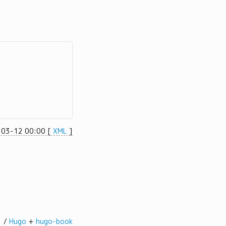
-03-12 00:00
[
XML
]
髭。/
Hugo
+
hugo-book