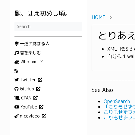
髭、はえ初めし頃。
HOME
とりあえず
一道に携はる人
XML::RSS 3 w
音を楽しむ
自分作 1 wallc
Who am I ?
Twitter
See Also
GitHub
CPAN
OpenSearch
「こりもせず
YouTube
こりもせずフ
nicovideo
こりもせずフ