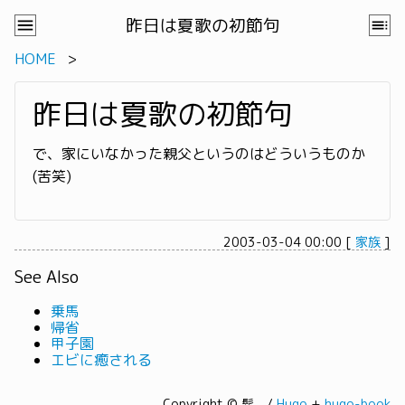
昨日は夏歌の初節句
HOME
昨日は夏歌の初節句
で、家にいなかった親父というのはどういうものか
(苦笑)
2003-03-04 00:00
[
家族
]
See Also
乗馬
帰省
甲子園
エビに癒される
Copyright © 髭。/
Hugo
+
hugo-book