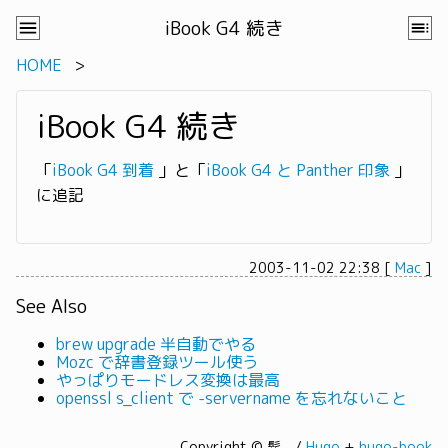
iBook G4 続き
HOME
iBook G4 続き
「
iBook G4 到着
」と「
iBook G4 と Panther 印象
」
に追記
2003-11-02 22:38
[
Mac
]
See Also
brew upgrade 半自動でやる
Mozc で辞書登録ツール使う
やっぱりモードレス変換は最高
openssl s_client で -servername を忘れないこと
Copyright © 髭。/
Hugo
+
hugo-book