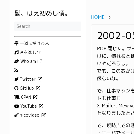
髭、はえ初めし頃。
HOME
2002-0
一道に携はる人
POP 閉じた。
音を楽しむ
けに、慣れると
Who am I ?
いやだろうし。
でも、このおかげ
係ないな。
Twitter
GitHub
で、仕事マシンも
CPAN
トも仕事も
X-Mailer: Mew ve
YouTube
となりましたと
nicovideo
で、現時点での
・サーバでメー