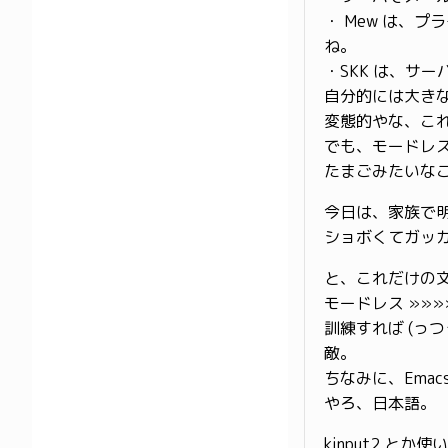
・ Mew は、
ね。
・SKK は、サ
自分的には大きな
変態的やな、こ
でも、モードレス
たまごみたいなこ
今日は、家族で
ショボくてガッ
と、これだけの
モードレス »»»
訓練すれば (っ
敵。
ちなみに、Ema
やろ、日本語。
kinput2 とか