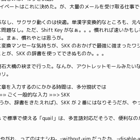
プライベートはこれに決めた。が、大量のメールを受け取る仕事
ーバなし、サクサク動くのは快適。単漢字変換的なところも、元
問題なし。ただ、Shift Key がなぁ。。。慣れれば速いかも
れ。まぁ、慣れやとは思うが。
変換マンセーな気持ちが、SKK のおかげで最強に強まったワシ。y
とが、SKK の辞書を使ってできぬものか。。。
明石大橋の袂まで行った。なんか、アウトレットモールみたい
カリ。
文章を入力するのにかかる時間は、多分現状では
»» ごく一般的な入力 »»> SKK
つうか、辞書をきたえれば)、SKK が 2 番にはなりそうだが、
cs で標準で使える「quail」は、多言語対応だそうで、便利な
使いやがれ、ってのはナシね。–without-xim だったか、–disable