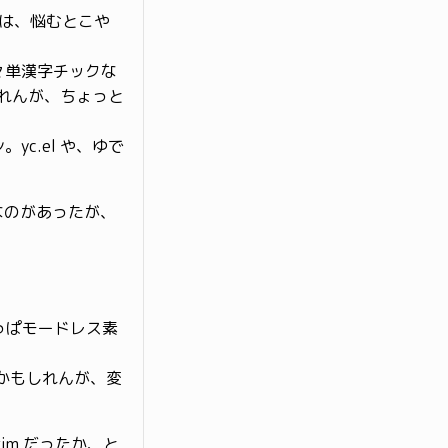
では、悩むとこや
々単漢字チックな
しれんが、ちょっと
c.el や、ゆで
なのがあったが、
やっぱモードレス素
のかもしれんが、変
-xim だったか、と