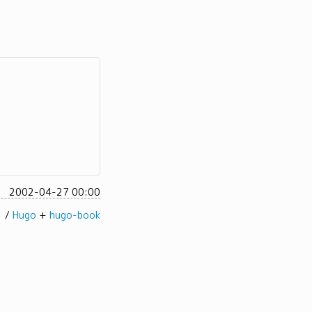
2002-04-27 00:00
髭。/
Hugo
+
hugo-book