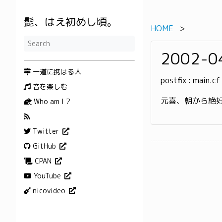
髭、はえ初めし頃。
HOME
2002-0
一道に携はる人
postfix : main.c
音を楽しむ
元喜、朝から絶
Who am I ?
Twitter
GitHub
CPAN
YouTube
nicovideo