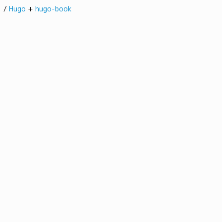
髭。/
Hugo
+
hugo-book