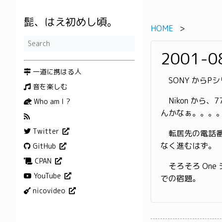
髭、はえ初めし頃。
HOME
2001-0
一道に携はる人
SONY からP
音を楽しむ
Nikon から
Who am I ?
んかなぁ。。。
Twitter
転居先の電話番
なく進むはず。
GitHub
CPAN
そろそろ One
YouTube
での宿題。
nicovideo