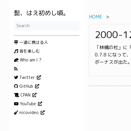
髭、はえ初めし頃。
HOME
2000-1
一道に携はる人
「林檎の杜」に「
音を楽しむ
0.7.8 にな
Who am I ?
ボーナスが出た
Twitter
GitHub
CPAN
YouTube
nicovideo