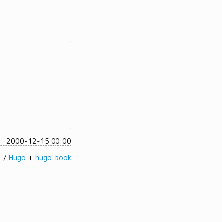
2000-12-15 00:00
髭。/
Hugo
+
hugo-book